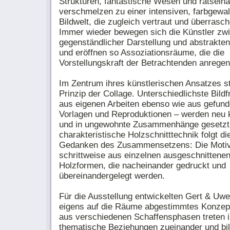
Strukturen, fantastische Wesen und rätselha
verschmelzen zu einer intensiven, farbgewal
Bildwelt, die zugleich vertraut und überrasch
Immer wieder bewegen sich die Künstler zw
gegenständlicher Darstellung und abstrakte
und eröffnen so Assoziationsräume, die die
Vorstellungskraft der Betrachtenden anregen
Im Zentrum ihres künstlerischen Ansatzes s
Prinzip der Collage. Unterschiedlichste Bild
aus eigenen Arbeiten ebenso wie aus gefun
Vorlagen und Reproduktionen – werden neu 
und in ungewohnte Zusammenhänge gesetzt.
charakteristische Holzschnitttechnik folgt d
Gedanken des Zusammensetzens: Die Motiv
schrittweise aus einzelnen ausgeschnittene
Holzformen, die nacheinander gedruckt und
übereinandergelegt werden.
Für die Ausstellung entwickelten Gert & Uwe
eigens auf die Räume abgestimmtes Konzept
aus verschiedenen Schaffensphasen treten 
thematische Beziehungen zueinander und bi