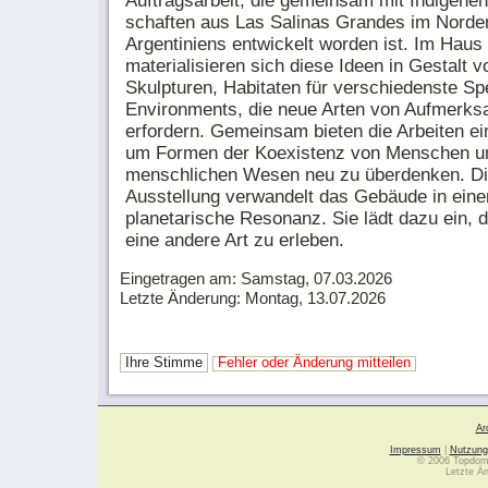
Auftragsarbeit, die gemeinsam mit Indigenen
schaften aus Las Salinas Grandes im Norde
Argentiniens entwickelt worden ist. Im Haus
materialisieren sich diese Ideen in Gestalt v
Skulpturen, Habitaten für verschiedenste Sp
Environments, die neue Arten von Auf­merk­sa
erfordern. Gemeinsam bieten die Arbeiten ei
um Formen der Koexistenz von Menschen un
menschlichen Wesen neu zu überdenken. D
Ausstellung verwandelt das Gebäude in ein
pla­ne­ta­rische Resonanz. Sie lädt dazu ein,
eine andere Art zu erleben.
Eingetragen am: Samstag, 07.03.2026
Letzte Änderung: Montag, 13.07.2026
Ihre Stimme
Fehler oder Änderung mitteilen
Ar
Impressum
|
Nutzung
© 2006 Topdoma
Letzte Ä