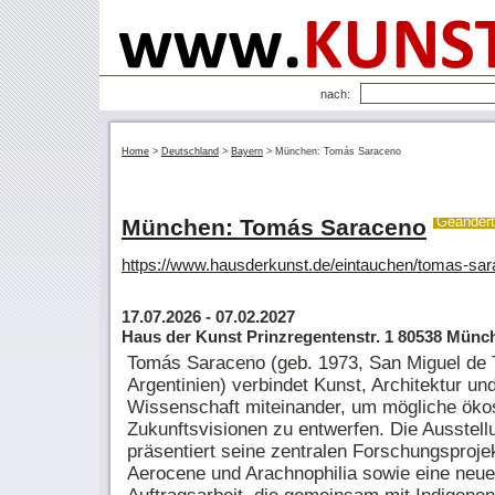
nach:
Home
>
Deutschland
>
Bayern
>
München: Tomás Saraceno
München: Tomás Saraceno
Geändert
https://www.hausderkunst.de/eintauchen/tomas-sa
17.07.2026
- 07.02.2027
Haus der Kunst Prinzregentenstr. 1 80538 Münc
Tomás Saraceno (geb. 1973, San Miguel de
Argentinien) verbindet Kunst, Archi­tektur un
Wissenschaft miteinander, um mögliche öko
Zukunftsvisionen zu entwerfen. Die Aus­stell
präsentiert seine zentralen Forschungsproje
Aerocene und Arach­no­philia sowie eine neue