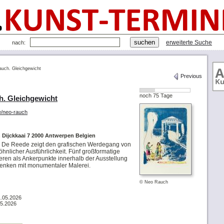
erweiterte Suche
nach:
uch. Gleichgewicht
Previous
noch 75 Tage
. Gleichgewicht
e/neo-rauch
Dijckkaai 7 2000 Antwerpen Belgien
 De Reede zeigt den grafischen Werdegang von
nlicher Ausführlichkeit. Fünf großformatige
eren als Ankerpunkte innerhalb der Ausstellung
Denken mit monumentaler Malerei.
© Neo Rauch
1.05.2026
05.2026