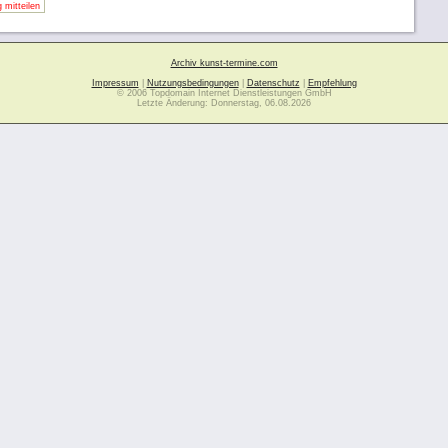
 mitteilen
Archiv kunst-termine.com
Impressum
|
Nutzungsbedingungen
|
Datenschutz
|
Empfehlung
© 2006 Topdomain Internet Dienstleistungen GmbH
Letzte Änderung: Donnerstag, 06.08.2026